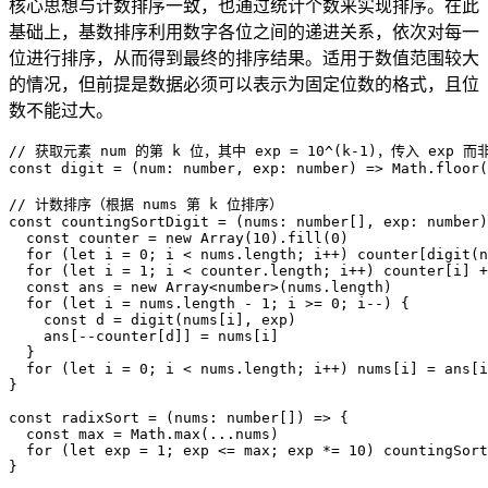
核心思想与计数排序一致，也通过统计个数来实现排序。在此
基础上，基数排序利用数字各位之间的递进关系，依次对每一
位进行排序，从而得到最终的排序结果。适用于数值范围较大
的情况，但前提是数据必须可以表示为固定位数的格式，且位
数不能过大。
// 获取元素 num 的第 k 位，其中 exp = 10^(k-1)，传入 ex
const
 digit
 =
(
num
:
 number
, 
exp
:
 number
)
=
>
 Math
.
floor
(
// 计数排序（根据 nums 第 k 位排序）
const
 countingSortDigit
 =
(
nums
:
 number
[
]
, 
exp
:
 number
)
  const
 counter
 =
 new
 Array
(
10
)
.
fill
(
0
)
  for
(
let
 i
 =
 0
; 
i
<
 nums
.
length
; 
i
++
)
counter
[
digit
(
n
  for
(
let
 i
 =
 1
; 
i
<
 counter
.
length
; 
i
++
)
counter
[
i
]
+
  const
 ans
 =
 new
 Array
<
number
>
(
nums
.
length
)
  for
(
let
 i
 =
 nums
.
length
 -
 1
; 
i
>
=
 0
; 
i
--
)
{
    const
 d
 =
 digit
(
nums
[
i
]
, 
exp
)
    ans
[
--
counter
[
d
]
]
=
 nums
[
i
]
}
  for
(
let
 i
 =
 0
; 
i
<
 nums
.
length
; 
i
++
)
nums
[
i
]
=
 ans
[
i
}
const
 radixSort
 =
(
nums
:
 number
[
]
)
=
>
{
  const
 max
 =
 Math
.
max
(
...
nums
)
  for
(
let
 exp
 =
 1
; 
exp
<
=
 max
; 
exp
 *=
 10
)
countingSort
}