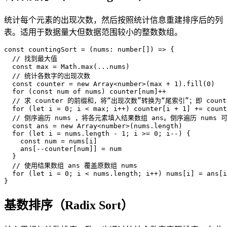
统计每个元素的出现次数，然后按照统计信息重建排序后的列
表。适用于数据量大但数据范围较小的整数数组。
const
 countingSort
 =
(
nums
:
 number
[
]
)
=
>
{
  // 找到最大值
  const
 max
 =
 Math
.
max
(
...
nums
)
  // 统计各数字的出现次数
  const
 counter
 =
 new
 Array
<
number
>
(
max
 +
 1
)
.
fill
(
0
)
  for
(
const
 num
 of
 nums
)
counter
[
num
]
++
  // 求 counter 的前缀和，将“出现次数”转换为“尾索引”；即 count
  for
(
let
 i
 =
 0
; 
i
<
 max
; 
i
++
)
counter
[
i
 +
 1
]
+=
 count
  // 倒序遍历 nums ，将各元素填入结果数组 ans。倒序遍历 nu
  const
 ans
 =
 new
 Array
<
number
>
(
nums
.
length
)
  for
(
let
 i
 =
 nums
.
length
 -
 1
; 
i
>
=
 0
; 
i
--
)
{
    const
 num
 =
 nums
[
i
]
    ans
[
--
counter
[
num
]
]
=
 num
}
  // 使用结果数组 ans 覆盖原数组 nums
  for
(
let
 i
 =
 0
; 
i
<
 nums
.
length
; 
i
++
)
nums
[
i
]
=
 ans
[
i
}
基数排序（Radix Sort）