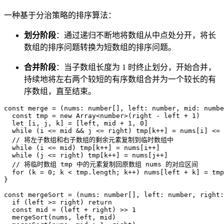
一种基于分治策略的排序算法：
划分阶段
：通过递归不断地将数组从中点处分开，将长
数组的排序问题转换为短数组的排序问题。
合并阶段
：当子数组长度为 1 时终止划分，开始合并，
持续地将左右两个较短的有序数组合并为一个较长的有
序数组，直至结束。
const
 merge
 =
(
nums
:
 number
[
]
, 
left
:
 number
, 
mid
:
 numbe
  const
 tmp
 =
 new
 Array
<
number
>
(
right
 -
 left
 +
 1
)
  let
[
i
, 
j
, 
k
]
=
[
left
, 
mid
 +
 1
, 
0
]
  while
(
i
<
=
 mid
 &&
 j
<
=
 right
)
tmp
[
k
++
]
=
 nums
[
i
]
<
=
 
  // 将左子数组和右子数组的剩余元素复制到临时数组中
  while
(
i
<
=
 mid
)
tmp
[
k
++
]
=
 nums
[
i
++
]
  while
(
j
<
=
 right
)
tmp
[
k
++
]
=
 nums
[
j
++
]
  // 将临时数组 tmp 中的元素复制回原数组 nums 的对应区间
  for
(
k
 =
 0
; 
k
<
 tmp
.
length
; 
k
++
)
nums
[
left
 +
 k
]
=
 tmp
}
const
 mergeSort
 =
(
nums
:
 number
[
]
, 
left
:
 number
, 
right
:
  if
(
left
>
=
 right
)
return
  const
 mid
 =
(
left
 +
 right
)
>
>
 1
  mergeSort
(
nums
, 
left
, 
mid
)