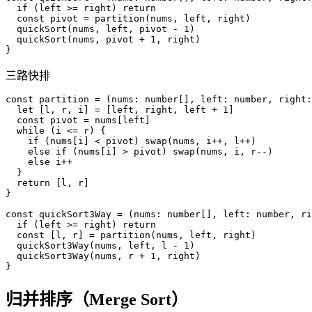
  if
(
left
>
=
 right
)
return
  const
 pivot
 =
 partition
(
nums
, 
left
, 
right
)
  quickSort
(
nums
, 
left
, 
pivot
 -
 1
)
  quickSort
(
nums
, 
pivot
 +
 1
, 
right
)
}
三路快排
const
 partition
 =
(
nums
:
 number
[
]
, 
left
:
 number
, 
right
:
  let
[
l
, 
r
, 
i
]
=
[
left
, 
right
, 
left
 +
 1
]
  const
 pivot
 =
 nums
[
left
]
  while
(
i
<
=
 r
)
{
    if
(
nums
[
i
]
<
 pivot
)
swap
(
nums
, 
i
++
, 
l
++
)
    else
 if
(
nums
[
i
]
>
 pivot
)
swap
(
nums
, 
i
, 
r
--
)
    else
 i
++
}
  return
[
l
, 
r
]
}
const
 quickSort3Way
 =
(
nums
:
 number
[
]
, 
left
:
 number
, 
ri
  if
(
left
>
=
 right
)
return
  const
[
l
, 
r
]
=
 partition
(
nums
, 
left
, 
right
)
  quickSort3Way
(
nums
, 
left
, 
l
 -
 1
)
  quickSort3Way
(
nums
, 
r
 +
 1
, 
right
)
}
归并排序（Merge Sort）