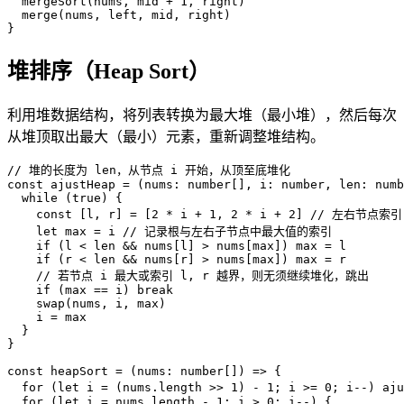
  mergeSort
(
nums
, 
mid
 +
 1
, 
right
)
  merge
(
nums
, 
left
, 
mid
, 
right
)
}
堆排序（Heap Sort）
利用堆数据结构，将列表转换为最大堆（最小堆），然后每次
从堆顶取出最大（最小）元素，重新调整堆结构。
// 堆的长度为 len，从节点 i 开始，从顶至底堆化
const
 ajustHeap
 =
(
nums
:
 number
[
]
, 
i
:
 number
, 
len
:
 numb
  while
(
true
)
{
    const
[
l
, 
r
]
=
[
2
 *
 i
 +
 1
, 
2
 *
 i
 +
 2
]
// 左右节点索引
    let
 max
 =
 i
 // 记录根与左右子节点中最大值的索引
    if
(
l
<
 len
 &&
 nums
[
l
]
>
 nums
[
max
]
)
max
 =
 l
    if
(
r
<
 len
 &&
 nums
[
r
]
>
 nums
[
max
]
)
max
 =
 r
    // 若节点 i 最大或索引 l, r 越界，则无须继续堆化，跳出
    if
(
max
 ==
 i
)
break
    swap
(
nums
, 
i
, 
max
)
    i
 =
 max
}
}
const
 heapSort
 =
(
nums
:
 number
[
]
)
=
>
{
  for
(
let
 i
 =
(
nums
.
length
>
>
 1
)
-
 1
; 
i
>
=
 0
; 
i
--
)
aju
  for
(
let
 i
 =
 nums
.
length
 -
 1
; 
i
>
 0
; 
i
--
)
{