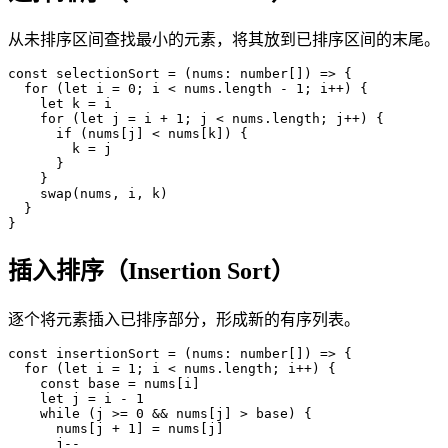
从未排序区间查找最小的元素，将其放到已排序区间的末尾。
const
 selectionSort
 =
(
nums
:
 number
[
]
)
=
>
{
  for
(
let
 i
 =
 0
; 
i
<
 nums
.
length
 -
 1
; 
i
++
)
{
    let
 k
 =
 i
    for
(
let
 j
 =
 i
 +
 1
; 
j
<
 nums
.
length
; 
j
++
)
{
      if
(
nums
[
j
]
<
 nums
[
k
]
)
{
        k
 =
 j
}
}
    swap
(
nums
, 
i
, 
k
)
}
}
插入排序（Insertion Sort）
逐个将元素插入已排序部分，形成新的有序列表。
const
 insertionSort
 =
(
nums
:
 number
[
]
)
=
>
{
  for
(
let
 i
 =
 1
; 
i
<
 nums
.
length
; 
i
++
)
{
    const
 base
 =
 nums
[
i
]
    let
 j
 =
 i
 -
 1
    while
(
j
>
=
 0
 &&
 nums
[
j
]
>
 base
)
{
      nums
[
j
 +
 1
]
=
 nums
[
j
]
      j
--