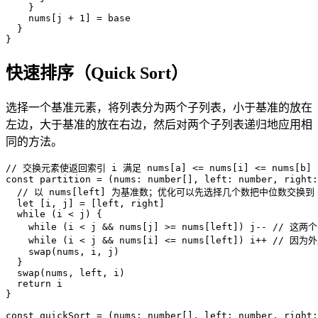
}
    nums
[
j
 +
 1
]
=
 base
}
}
快速排序（Quick Sort）
选择一个基准元素，将列表分为两个子列表，小于基准的放在
左边，大于基准的放在右边，然后对两个子列表递归地应用相
同的方法。
// 交换元素使返回索引 i 满足 nums[a] <= nums[i] <= nums[b] (a∈
const
 partition
 =
(
nums
:
 number
[
]
, 
left
:
 number
, 
right
:
  // 以 nums[left] 为基准数；优化可以先选择几个数把中位数交换
  let
[
i
, 
j
]
=
[
left
, 
right
]
  while
(
i
<
 j
)
{
    while
(
i
<
 j
 &&
 nums
[
j
]
>
=
 nums
[
left
]
)
j
--
 // 这两
    while
(
i
<
 j
 &&
 nums
[
i
]
<
=
 nums
[
left
]
)
i
++
 // 因为外
    swap
(
nums
, 
i
, 
j
)
}
  swap
(
nums
, 
left
, 
i
)
  return
 i
}
const
 quickSort
 =
(
nums
:
 number
[
]
, 
left
:
 number
, 
right
: